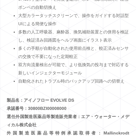
ボンベの自動切換え
大型カラータッチスクリーンで、操作をガイドする対話型
UIによる簡便な操作
多数の人工呼吸器、麻酔器、換気補助装置との併用を検証
し、検証済み回路図をヘルプ画面にイラスト表示
多くの手順が自動化された使用前点検と、較正済みセンサ
の交換で不要になった定期較正
双方向流量検出が可能で、より低換気の投与まで対応する
新しいインジェクターモジュール
自動化されたトラブル時のバックアップ回路への切替え
製品名：アイノフロー EVOLVE DS
承認番号：30800BZI00008000
選任外国製造医薬品等製造販売業者：エア・ウォーター・メデ
ィカル株式会社
外国製造医薬品等特例承認取得者：Mallinckrodt