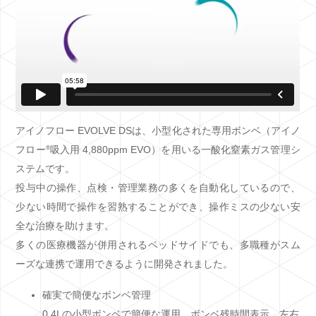
アイノフロー EVOLVE DSは、小型化された専用ボンベ（アイノ
®
フロー
吸入用 4,880ppm EVO）を用いる一酸化窒素ガス管理シ
ステムです。
投与中の操作、点検・管理業務の多くを自動化しているので、
少ない時間で操作を習熟することができ、操作ミスの少ない安
全な治療を助けます。
多くの医療機器が併用されるベッドサイドでも、多職種がスム
ーズな連携で運用できるように開発されました。
確実で簡便なボンベ管理
0.4Lの小型ボンベで簡便な運用、ボンベ残時間表示、左右